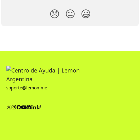
😞
😐
😃
soporte@lemon.me