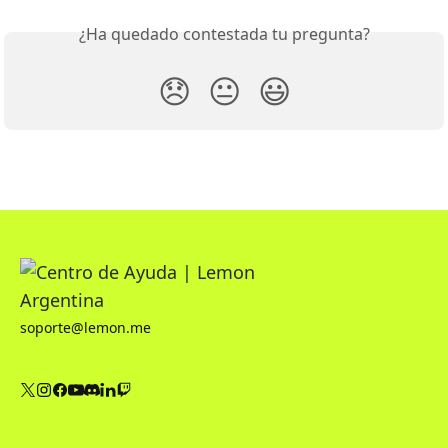
¿Ha quedado contestada tu pregunta?
😞
😐
😃
soporte@lemon.me