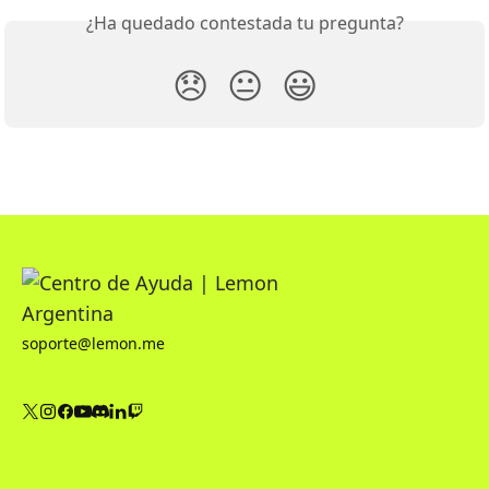
¿Ha quedado contestada tu pregunta?
😞
😐
😃
soporte@lemon.me