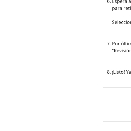
Esperá a
para reti
Seleccio
Por últi
“Revisión
¡Listo! 