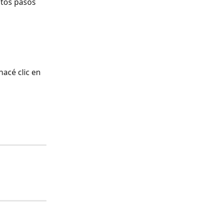
stos pasos 
acé clic en 