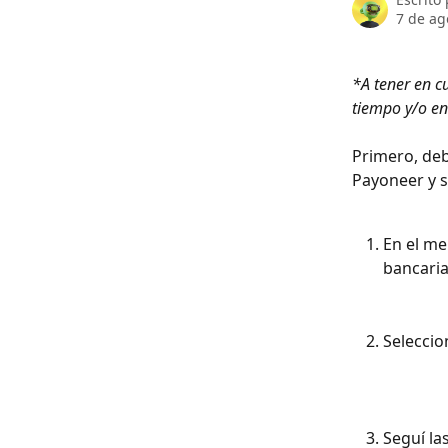
7 de ag
*A tener en c
tiempo y/o en
Primero, deb
Payoneer y s
En el me
bancaria
Seleccio
Seguí la