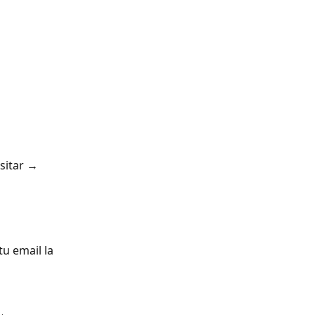
sitar → 
u email la 