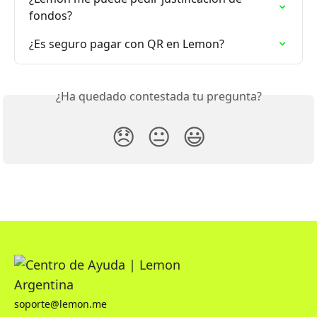
fondos?
¿Es seguro pagar con QR en Lemon?
¿Ha quedado contestada tu pregunta?
😞
😐
😃
soporte@lemon.me