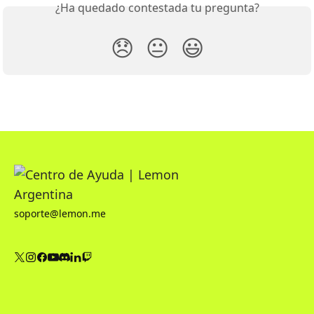
¿Ha quedado contestada tu pregunta?
😞
😐
😃
soporte@lemon.me