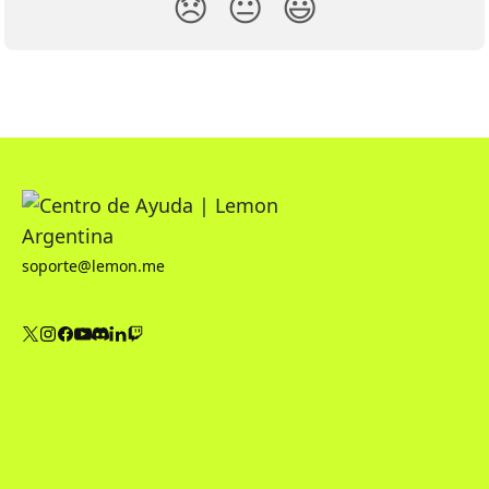
😞
😐
😃
soporte@lemon.me