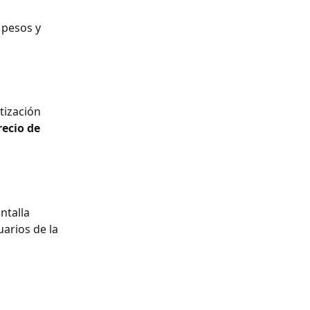
 pesos y 
tización 
recio de 
ntalla 
arios de la 