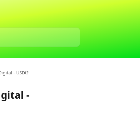
igital - USDt?
ital -