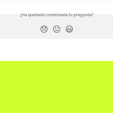
¿Ha quedado contestada tu pregunta?
😞
😐
😃