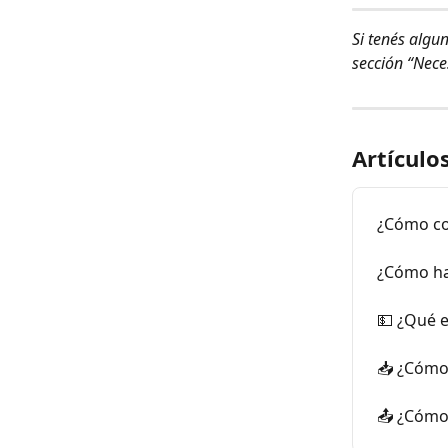
Si tenés algu
sección “Nece
Artículo
¿Cómo co
¿Cómo ha
💵 ¿Qué e
📥 ¿Cómo 
📤 ¿Cómo 