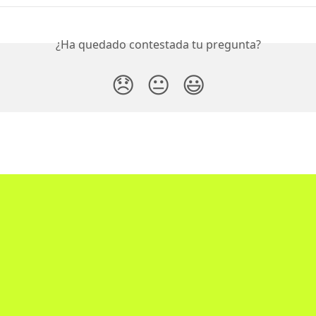
¿Ha quedado contestada tu pregunta?
😞
😐
😃