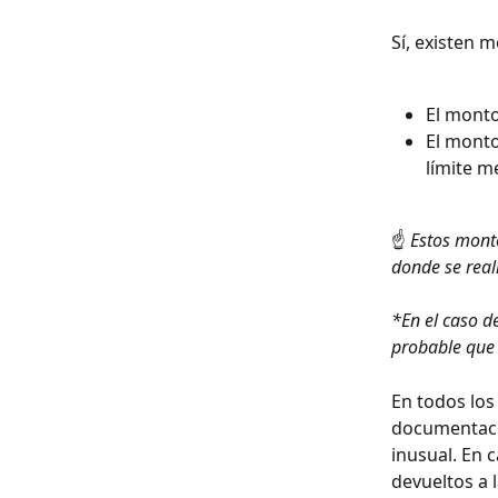
Sí, existen 
El monto
El monto
límite m
☝️ 
Estos mont
donde se reali
*En el caso d
probable que 
En todos los
documentació
inusual. En 
devueltos a 