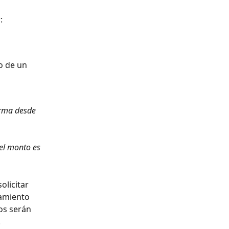
:
o de un 
orma desde 
el monto es 
licitar 
amiento 
os serán 
.