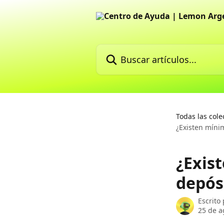
Ir al contenido principal
Buscar artículos...
Todas las cole
¿Existen míni
¿Exis
depós
Escrito
25 de a