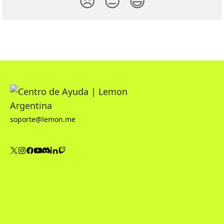
😞
😐
😃
soporte@lemon.me