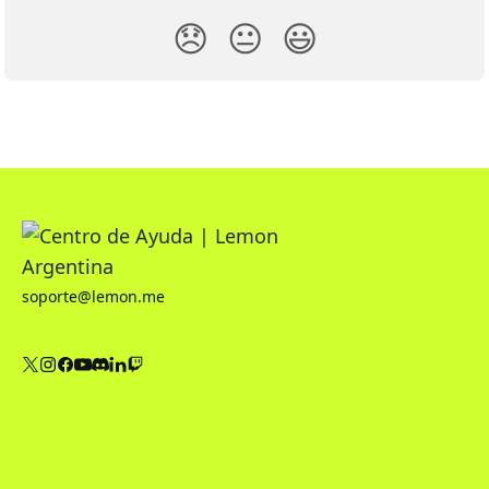
😞
😐
😃
soporte@lemon.me