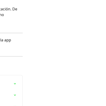
ación. De 
mo 
la app 