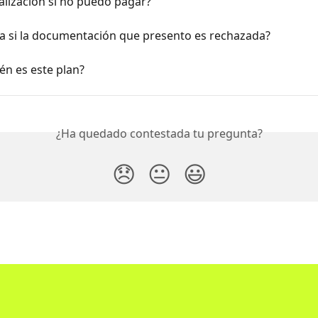
lización si no puedo pagar?
a si la documentación que presento es rechazada?
én es este plan?
¿Ha quedado contestada tu pregunta?
😞
😐
😃