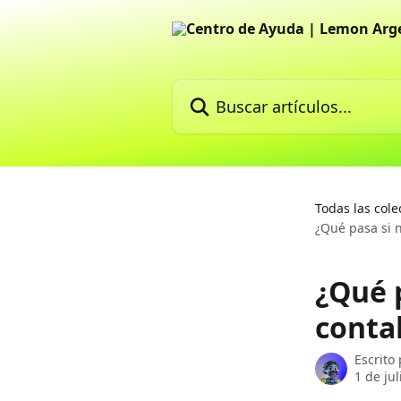
Ir al contenido principal
Buscar artículos...
Todas las cole
¿Qué pasa si n
¿Qué p
contab
Escrito
1 de ju