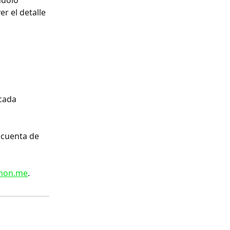
ndolo 
r el detalle 
cada 
 cuenta de 
mon.me
.