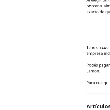
Al elegir un 
porcentualme
exacto de qu
Tené en cuen
empresa indi
Podés pagar 
Lemon.
Para cualqui
Artículo