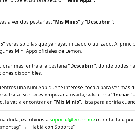
ferior, seleccioná la sección 
“Mini Apps”.
 vas a ver dos pestañas: 
“Mis Minis”
 y 
“Descubrir”
:
is”
 verás solo las que ya hayas iniciado o utilizado. Al princip
lgunas Mini Apps oficiales de Lemon.
plorar más, entrá a la pestaña 
“Descubrir”
, donde podés na
ciones disponibles.
ntres una Mini App que te interese, tócala para ver más de
 se trata. Si querés empezar a usarla, seleccioná 
“Iniciar”
 
 la vas a encontrar en 
“Mis Minis”
, lista para abrirla cua
una duda, escribinos a 
soporte@lemon.me
 o contactate por 
lemontag" → "Hablá con Soporte" 