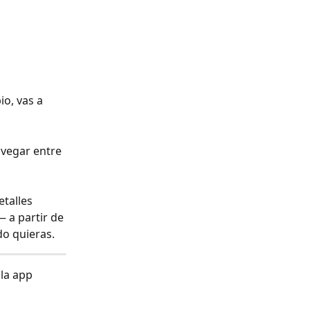
io, vas a 
vegar entre 
talles 
— a partir de 
ndo quieras.
la app 