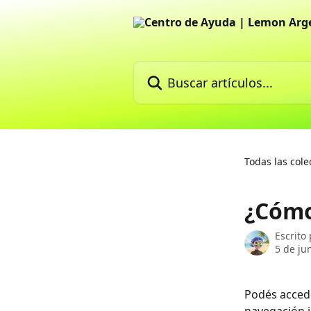
Ir al contenido principal
Buscar artículos...
Todas las cole
¿Cómo
Escrito
5 de ju
Podés accede