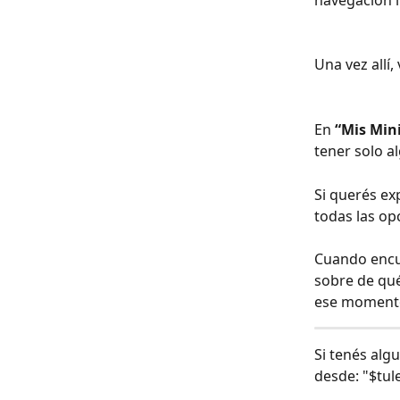
navegación in
Una vez allí,
En 
“Mis Min
tener solo a
Si querés ex
todas las op
Cuando encue
sobre de qué
ese momento,
Si tenés alg
desde: "$tu