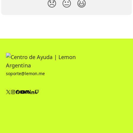
😞
😐
😃
soporte@lemon.me